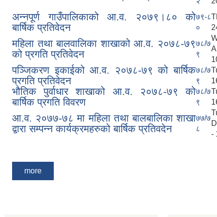
२
2
अन्नपूर्ण गाउँपालिकाको आ.व. २०७९।८० को
७९-८
T
बार्षिक प्रतिवेदन
०
2
W
महिला तथा बालवालिका शाखाको आ.व. २०७८-७९
७८/७
A
को प्रगति प्रतिवेदन
९
1
पञ्जिकरण इकाईको आ.व. २०७८-७९ को बार्षिक
७८/७
T
प्रगति प्रतिवेदन
९
1
भौतिक पुर्वाधार शाखाको आ.व. २०७८-७९ को
७८/७
T
बार्षिक प्रगति विवरण
९
1
T
आ.व. २०७७-७८ मा महिला तथा बालबालिका शाखा
७७/७
D
द्वारा सम्पन्न कार्यक्रमहरुको बार्षिक प्रतिवदेन
८
-
more