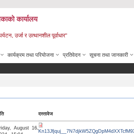
ालिकाको कार्यालय
पर्यटन, उर्जा र उत्थानशील पूर्वाधार"
कार्यक्रम तथा परियोजना
प्रतिवेदन
सूचना तथा जानकारी
िति
दस्तावेज
riday, August 16,
Kn13Jfjquj__7N7djkW5ZQgDpM4dXXTcfM9