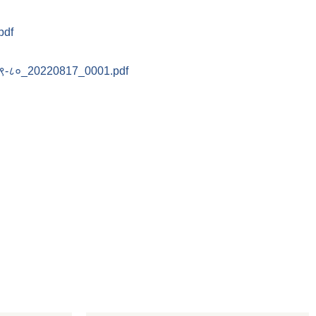
.pdf
 २०७९-८०_20220817_0001.pdf