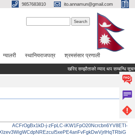
9857683810
ito.annamun@gmail.com
Search form
Search
ग्यालरी
स्थानियराजपत्र
श्रमसंसार प्रणाली
खरिद सम्झौताको म्याद थप सम्बन्धि सूचना ।
ACFrOgBx1kD-j-zFpLC-iKW1FpO20Ncrcbn6YV8ETI-
XIzev3WigWCdpNREzcuI5xePE4anFvFgkDwVjrIHqTRbiG