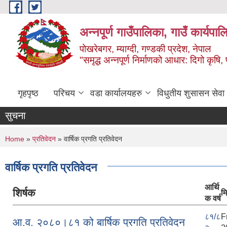
Skip to main content
अन्‍नपूर्ण गाउँपालिका, गाउँ कार्यप
पोखरेबगर, म्याग्दी, गण्डकी प्रदेश, नेपाल
"समृद्ध अन्‍नपूर्ण निर्माणको आधार: दिगो कृषि, 
गृहपृष्ठ
परिचय
वडा कार्यालयहरु
विधुतीय शुसासन सेवा
सुचना
You are here
Home
»
प्रतिवेदन
» वार्षिक प्रगति प्रतिवेदन
वार्षिक प्रगति प्रतिवेदन
आर्थि
शिर्षक
म
क वर्ष
८१/८
F
आ.व. २०८०।८१ को बार्षिक प्रगति प्रतिवेदन