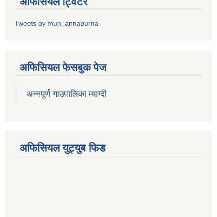
अफिसियल ट्विटर
Tweets by mun_annapurna
अफिसियल फेसबुक पेज
अन्नपूर्ण गाउपालिका म्याग्दी
अफिसियल युट्युब फिड