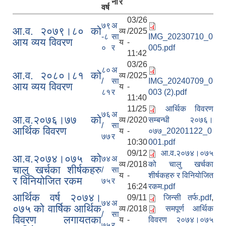
ना
र
वर्ष
03/26
७९
अ
आ.व. २०७९।८० को
व्य
/2025
-८
सा
IMG_20230710_0
आय व्यय विवरण
य
-
०
र
005.pdf
11:42
03/26
८०
अ
आ.व. २०८०।८१ को
व्य
/2025
/
सा
IMG_20240709_0
आय व्यय विवरण
य
-
८१
र
003 (2).pdf
11:40
11/25
आर्थिक विवरण
७६
अ
आ.व.२०७६।७७ को
व्य
/2020
सम्बन्धी २०७६।
/
सा
आर्थिक विवरण
य
-
०७७_20201122_0
७७
र
10:30
001.pdf
09/12
आ.व.२०७४।०७५
आ.व.२०७४।०७५ को
७४
अ
व्य
/2018
को चालु खर्चका
चालु खर्चका शीर्षकहरु
/
सा
य
-
शीर्षकहरु र विनियोजित
र विनियोजित रकम
७५
र
16:24
रकम.pdf
आर्थिक वर्ष २०७४।
09/11
जिन्सी तर्फ.pdf
,
७४
अ
०७५ को वार्षिक आर्थिक
व्य
/2018
समपूर्ण आर्थिक
/
सा
विवरण लगायतका
य
-
विवरण २०७४।०७५
७५
र