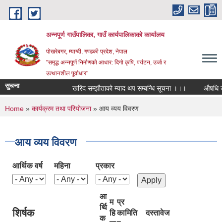
Skip to main content
अन्‍नपूर्ण गाउँपालिका, गाउँ कार्यपालिकाको कार्यालय
पोखरेबगर, म्याग्दी, गण्डकी प्रदेश, नेपाल
"समृद्ध अन्‍नपूर्ण निर्माणको आधार: दिगो कृषि, पर्यटन, उर्जा र
उत्थानशील पूर्वाधार"
सुचना
खरिद सम्झौताको म्याद थप सम्बन्धि सूचना ।।।
औषधि उपचार 
You are here
Home
»
कार्यक्रम तथा परियोजना
» आय व्यय विवरण
आय व्यय विवरण
आर्थिक वर्ष
महिना
प्रकार
आ
म
प्र
र्थि
शिर्षक
हि
का
मिति
दस्तावेज
क