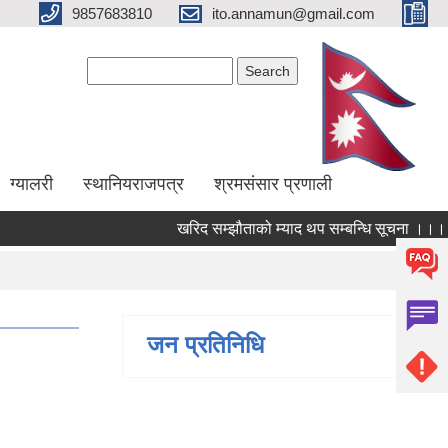
9857683810
ito.annamun@gmail.com
Search form
Search
ग्यालरी
स्थानियराजपत्र
श्रमसंसार प्रणाली
खरिद सम्झौताको म्याद थप सम्बन्धि सूचना ।।।
जन प्रतिनिधि