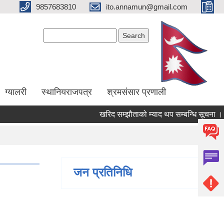
9857683810
ito.annamun@gmail.com
Search form
Search
ग्यालरी
स्थानियराजपत्र
श्रमसंसार प्रणाली
खरिद सम्झौताको म्याद थप सम्बन्धि सूचना ।।।
जन प्रतिनिधि