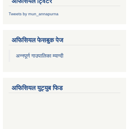
अफिसियल ट्विटर
Tweets by mun_annapurna
अफिसियल फेसबुक पेज
अन्नपूर्ण गाउपालिका म्याग्दी
अफिसियल युट्युब फिड