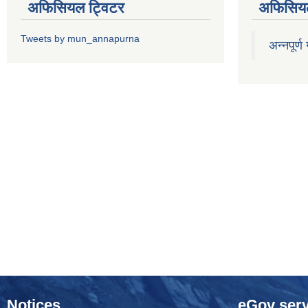
अफिसियल ट्विटर
अफिसियल
Tweets by mun_annapurna
अन्नपूर्ण
Notices
eGov serv