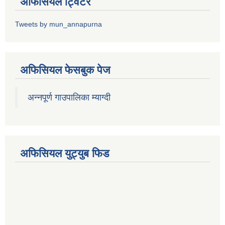
अफिसियल ट्विटर
Tweets by mun_annapurna
अफिसियल फेसबुक पेज
अन्नपूर्ण गाउपालिका म्याग्दी
अफिसियल युट्युब फिड