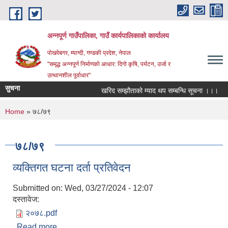
Skip to main content
अन्‍नपूर्ण गाउँपालिका, गाउँ कार्यपालिकाको कार्यालय
पोखरेबगर, म्याग्दी, गण्डकी प्रदेश, नेपाल
"समृद्ध अन्‍नपूर्ण निर्माणको आधार: दिगो कृषि, पर्यटन, उर्जा र
उत्थानशील पूर्वाधार"
सुचना
खरिद सम्झौताको म्याद थप सम्बन्धि सूचना ।।।
औ
You are here
Home
» ७८/७९
७८/७९
व्यक्तिगत घटना दर्ता प्रतिवेदन
Submitted on:
Wed, 03/27/2024 - 12:07
दस्तावेज:
२०७८.pdf
Read more
about व्यक्तिगत घटना दर्ता प्रतिवेदन