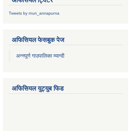
अफिसियल ट्विटर
Tweets by mun_annapurna
अफिसियल फेसबुक पेज
अन्नपूर्ण गाउपालिका म्याग्दी
अफिसियल युट्युब फिड