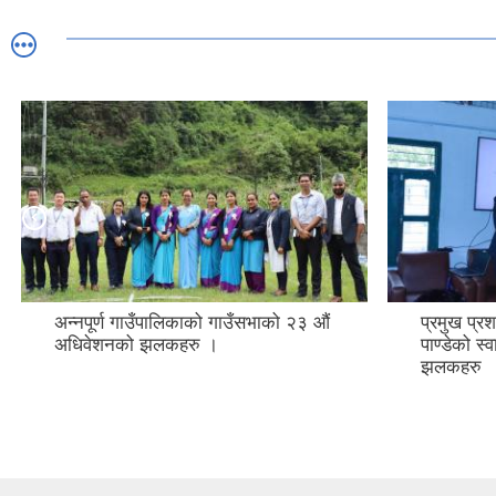
प्रमुख प्रशासकीय अधिकृत कपिल
गाउँसभाक
पाण्डेको स्वागत कार्यक्रमका केही
झलकहरु
झलकहरु