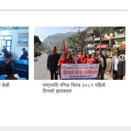
 पहिलो
अन्नपूर्ण डे ( हिरक जयन्ती महोत्सव)