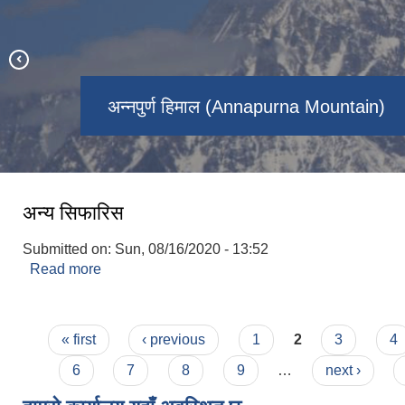
अन्नपुर्ण आधार शिविर (Annapurna Base
अन्नपुर्ण हिमाल (Annapurna Mountain)
मोहोरे डाँडा (Mohore Dada)
नागि बराह (Nagi Barah)
पून हिल (Poon Hill)
Camp)
अन्य सिफारिस
Submitted on:
Sun, 08/16/2020 - 13:52
Read more
about अन्य सिफारिस
Pages
« first
‹ previous
1
2
3
4
6
7
8
9
…
next ›