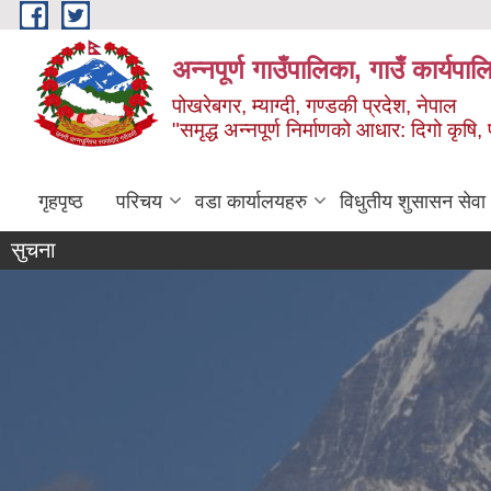
Skip to main content
अन्‍नपूर्ण गाउँपालिका, गाउँ कार्यप
पोखरेबगर, म्याग्दी, गण्डकी प्रदेश, नेपाल
"समृद्ध अन्‍नपूर्ण निर्माणको आधार: दिगो कृषि, 
गृहपृष्ठ
परिचय
वडा कार्यालयहरु
विधुतीय शुसासन सेवा
सुचना