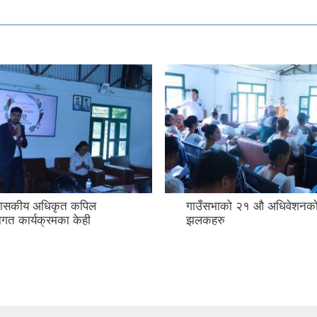
ो २१ औ अधिवेशनको केही
राष्ट्रपति रनिङ सिल्ड २०८१
दिनको झलकहरु