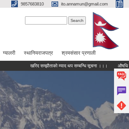
9857683810
ito.annamun@gmail.com
Search form
Search
ग्यालरी
स्थानियराजपत्र
श्रमसंसार प्रणाली
खरिद सम्झौताको म्याद थप सम्बन्धि सूचना ।।।
औषधि उपचार खर्च 