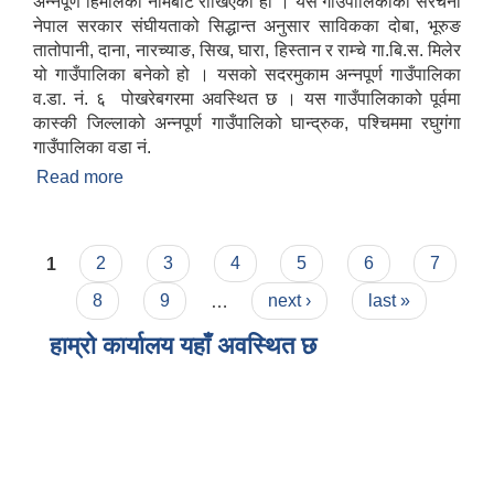
अन्नपूर्ण हिमालको नामबाट राखिएको हो । यस गाउँपालिकाको संरचना
नेपाल सरकार संघीयताको सिद्धान्त अनुसार साविकका दोबा, भूरुङ
तातोपानी, दाना, नारच्याङ, सिख, घारा, हिस्तान र राम्चे गा.बि.स. मिलेर
यो गाउँपालिका बनेको हो । यसको सदरमुकाम अन्नपूर्ण गाउँपालिका
व.डा. नं. ६ पोखरेबगरमा अवस्थित छ । यस गाउँपालिकाको पूर्वमा
कास्की जिल्लाको अन्नपूर्ण गाउँपालिको घान्द्रुक, पश्चिममा रघुगंगा
गाउँपालिका वडा नं.
Read more
about स‌ंक्षिप्त परिचय
Pages
1
2
3
4
5
6
7
8
9
…
next ›
last »
हाम्रो कार्यालय यहाँ अवस्थित छ